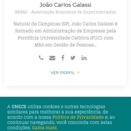
João Carlos Galassi
ABRAS - Associação Brasileira de Supermercados
Natural de Campinas (SP), João Carlos Galassi é
formado em Administração de Empresas pela
Pontifícia Universidade Católica (PUC), com
MBA em Gestão de Pessoas...
VER PERFIL
A
UNECS
utiliza cookies e outras tecnologias
similares para melhorar a sua experiência, de
acordo com a nossa
Política de Privacidade
e, ao
continuar navegando, você concorda com estas
© 2025 UNECS - União Nacional de Entidades do Comércio
condições.
Saiba mais
.