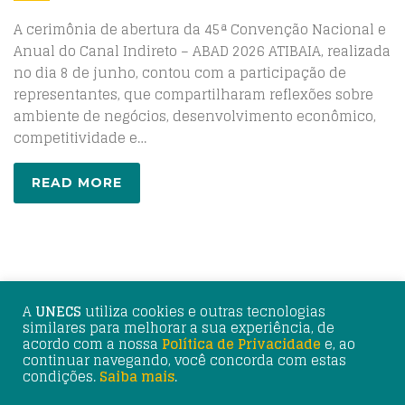
A cerimônia de abertura da 45ª Convenção Nacional e
Anual do Canal Indireto – ABAD 2026 ATIBAIA, realizada
no dia 8 de junho, contou com a participação de
representantes, que compartilharam reflexões sobre
ambiente de negócios, desenvolvimento econômico,
competitividade e…
READ MORE
A
UNECS
utiliza cookies e outras tecnologias
similares para melhorar a sua experiência, de
acordo com a nossa
Política de Privacidade
e, ao
continuar navegando, você concorda com estas
© 2025 UNECS - União Nacional de Entidades do Comércio
condições.
Saiba mais
.
e Serviços. Desenvolvimento: