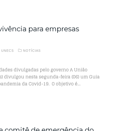
evivência para empresas
A UNECS
NOTÍCIAS
idades divulgadas pelo governo A União
s) divulgou nesta segunda-feira (06) um Guia
pandemia da Covid-19. O objetivo é…
de comitê de emergência do