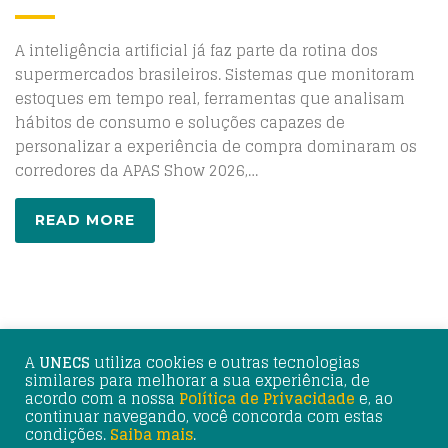
A inteligência artificial já faz parte da rotina dos
supermercados brasileiros. Sistemas que monitoram
estoques em tempo real, ferramentas que analisam
hábitos de consumo e soluções capazes de
personalizar a experiência de compra dominaram os
corredores da APAS Show 2026,…
READ MORE
A
UNECS
utiliza cookies e outras tecnologias
similares para melhorar a sua experiência, de
acordo com a nossa
Política de Privacidade
e, ao
continuar navegando, você concorda com estas
© 2025 UNECS - União Nacional de Entidades do Comércio
condições.
Saiba mais
.