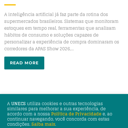
A inteligência artificial já faz parte da rotina dos
supermercados brasileiros. Sistemas que monitoram
estoques em tempo real, ferramentas que analisam
hábitos de consumo e soluções capazes de
personalizar a experiência de compra dominaram os
corredores da APAS Show 2026,…
READ MORE
A
UNECS
utiliza cookies e outras tecnologias
similares para melhorar a sua experiência, de
acordo com a nossa
Política de Privacidade
e, ao
continuar navegando, você concorda com estas
© 2025 UNECS - União Nacional de Entidades do Comércio
condições.
Saiba mais
.