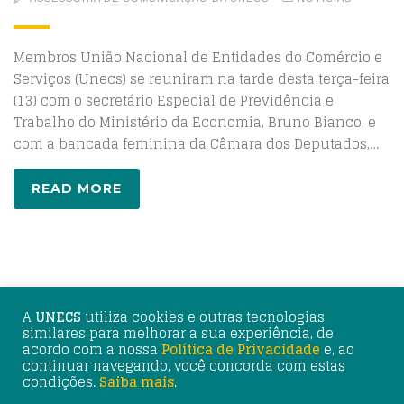
Membros União Nacional de Entidades do Comércio e
Serviços (Unecs) se reuniram na tarde desta terça-feira
(13) com o secretário Especial de Previdência e
Trabalho do Ministério da Economia, Bruno Bianco, e
com a bancada feminina da Câmara dos Deputados,…
READ MORE
A
UNECS
utiliza cookies e outras tecnologias
similares para melhorar a sua experiência, de
acordo com a nossa
Política de Privacidade
e, ao
continuar navegando, você concorda com estas
© 2025 UNECS - União Nacional de Entidades do Comércio
condições.
Saiba mais
.
e Serviços. Desenvolvimento: