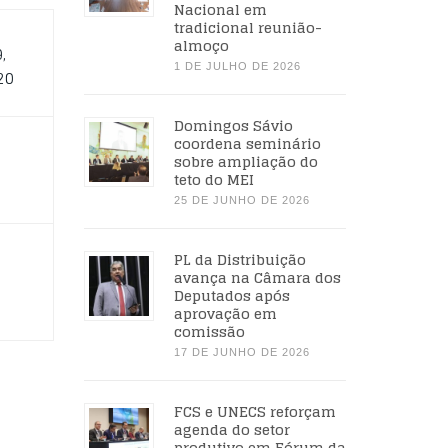
Nacional em
tradicional reunião-
almoço
,
1 DE JULHO DE 2026
20
Domingos Sávio
coordena seminário
sobre ampliação do
teto do MEI
25 DE JUNHO DE 2026
PL da Distribuição
avança na Câmara dos
Deputados após
aprovação em
comissão
17 DE JUNHO DE 2026
FCS e UNECS reforçam
agenda do setor
produtivo em Fórum da