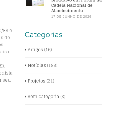
Cadeia Nacional de
Abastecimento
17 DE JUNHO DE 2026
C/RS e
Categorias
is de
es
Artigos
(16)
ais e
Notícias
(198)
).
onista
r seu
Projetos
(21)
Sem categoria
(3)