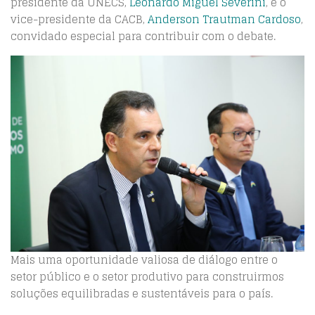
presidente da UNECS,
Leonardo Miguel Severini
, e o
vice-presidente da CACB,
Anderson Trautman Cardoso
,
convidado especial para contribuir com o debate.
Mais uma oportunidade valiosa de diálogo entre o
setor público e o setor produtivo para construirmos
soluções equilibradas e sustentáveis para o país.