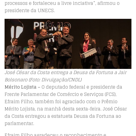
processos e fortaleceu a livre inciativa”, afirmou o
presidente da UNECS.
José César da Costa entrega a Deusa da Fortuna a Jair
Bolsonaro (Foto: Divulgação/CNDL)
Mérito Lojista –
O deputado federal e presidente da
Frente Parlamentar de Comércio e Serviços (FCS),
Efraim Filho, também foi agraciado com o Prêmio
Mérito Lojista, na manhã desta sexta-feira. José César
da Costa entregou a estatueta Deusa da Fortuna ao
parlamentar.
Efraim Filho agradeceu o reconhecimento e