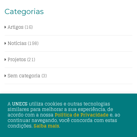
Categorias
Artigos
(16)
Notícias
(198)
Projetos
(21)
Sem categoria
(3)
A
UNECS
utiliza cookies e outras tecnologias
similares para melhorar a sua experiência, de
acordo com a nossa
Política de Privacidade
e, ao
continuar navegando, você concorda com estas
© 2025 UNECS - União Nacional de Entidades do Comércio
condições.
Saiba mais
.
e Serviços. Desenvolvimento: