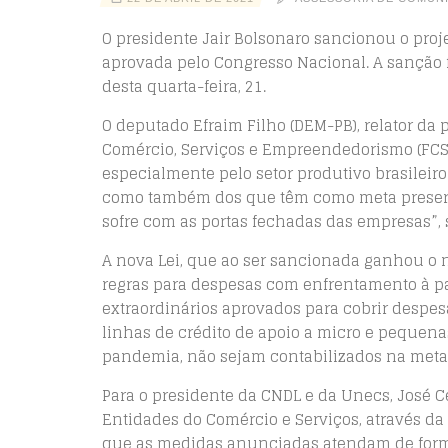
O presidente Jair Bolsonaro sancionou o projet
aprovada pelo Congresso Nacional. A sanção fo
desta quarta-feira, 21.
O deputado Efraim Filho (DEM-PB), relator da 
Comércio, Serviços e Empreendedorismo (FCS)
especialmente pelo setor produtivo brasileir
como também dos que têm como meta preserva
sofre com as portas fechadas das empresas”, 
A nova Lei, que ao ser sancionada ganhou o nú
regras para despesas com enfrentamento à pa
extraordinários aprovados para cobrir despe
linhas de crédito de apoio a micro e pequen
pandemia, não sejam contabilizados na meta 
Para o presidente da CNDL e da Unecs, José C
Entidades do Comércio e Serviços, através da
que as medidas anunciadas atendam de forma 