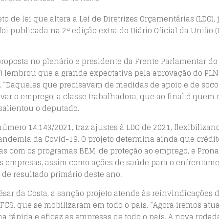
o de lei que altera a Lei de Diretrizes Orçamentárias (LDO), 
i publicada na 2ª edição extra do Diário Oficial da União 
proposta no plenário e presidente da Frente Parlamentar do
 lembrou que a grande expectativa pela aprovação do PLN 
o. “Daqueles que precisavam de medidas de apoio e de socor
r o emprego, a classe trabalhadora, que ao final é quem 
salientou o deputado.
mero 14.143/2021, traz ajustes à LDO de 2021, flexibilizan
ndemia da Covid-19. O projeto determina ainda que crédit
sas com os programas BEM, de proteção ao emprego, e Pron
as empresas, assim como ações de saúde para o enfrentame
de resultado primário deste ano.
ésar da Costa, a sanção projeto atende às reinvindicações 
 FCS, que se mobilizaram em todo o país. “Agora iremos atua
rápida e eficaz as empresas de todo o país. A nova rodad