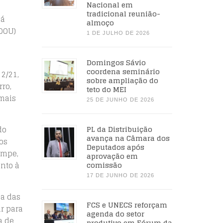
Nacional em
tradicional reunião-
já
almoço
(DOU)
1 DE JULHO DE 2026
Domingos Sávio
coordena seminário
2/21,
sobre ampliação do
ro,
teto do MEI
mais
25 DE JUNHO DE 2026
do
PL da Distribuição
avança na Câmara dos
os
Deputados após
ampe,
aprovação em
nto à
comissão
17 DE JUNHO DE 2026
da das
FCS e UNECS reforçam
r para
agenda do setor
a de
produtivo em Fórum da