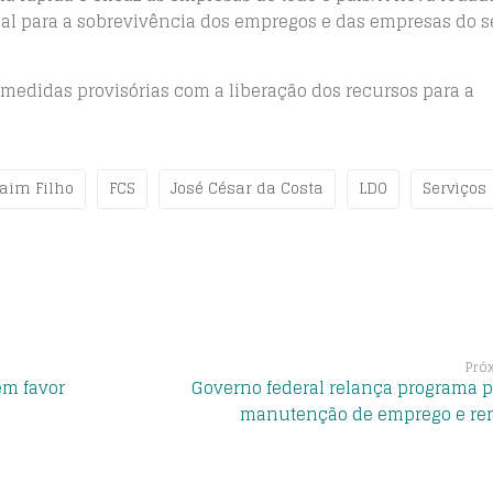
l para a sobrevivência dos empregos e das empresas do s
 medidas provisórias com a liberação dos recursos para a
raim Filho
FCS
José César da Costa
LDO
Serviços
Pró
em favor
Governo federal relança programa p
manutenção de emprego e re